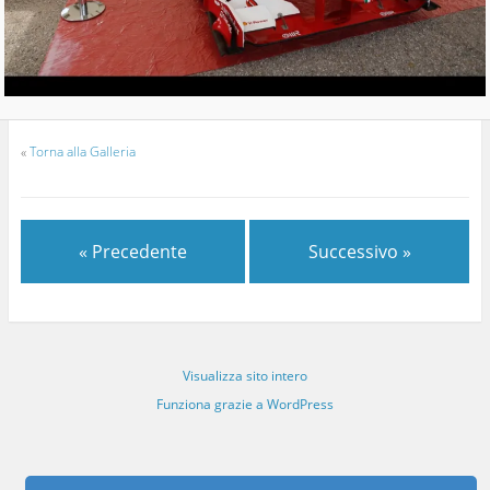
«
Torna alla Galleria
« Precedente
Successivo »
Visualizza sito intero
Funziona grazie a WordPress