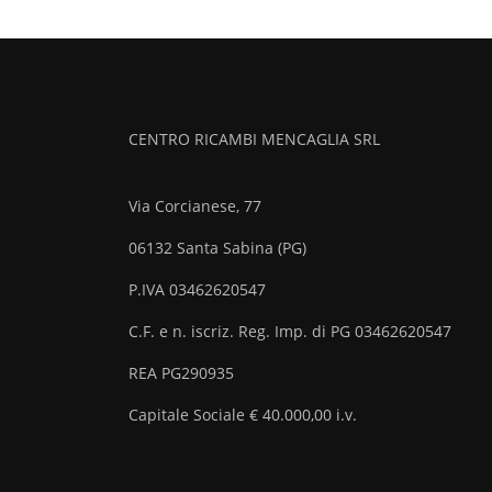
CENTRO RICAMBI MENCAGLIA SRL​
Via Corcianese, 77
06132 Santa Sabina (PG)
P.IVA 03462620547
C.F. e n. iscriz. Reg. Imp. di PG 03462620547
REA PG290935​
Capitale Sociale € 40.000,00 i.v.